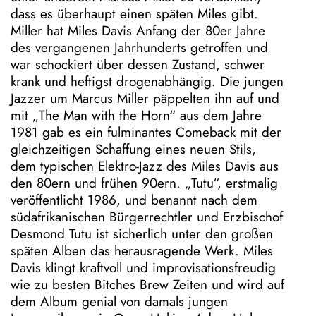
n
dass es überhaupt einen späten Miles gibt.
t
Miller hat Miles Davis Anfang der 80er Jahre
i
des vergangenen Jahrhunderts getroffen und
p
war schockiert über dessen Zustand, schwer
p
krank und heftigst drogenabhängig. Die jungen
s
Jazzer um Marcus Miller päppelten ihn auf und
mit „The Man with the Horn“ aus dem Jahre
G
1981 gab es ein fulminantes Comeback mit der
u
gleichzeitigen Schaffung eines neuen Stils,
t
dem typischen Elektro-Jazz des Miles Davis aus
s
den 80ern und frühen 90ern. „Tutu“, erstmalig
c
veröffentlicht 1986, und benannt nach dem
h
südafrikanischen Bürgerrechtler und Erzbischof
e
Desmond Tutu ist sicherlich unter den großen
i
späten Alben das herausragende Werk. Miles
n
Davis klingt kraftvoll und improvisationsfreudig
e
wie zu besten Bitches Brew Zeiten und wird auf
N
dem Album genial von damals jungen