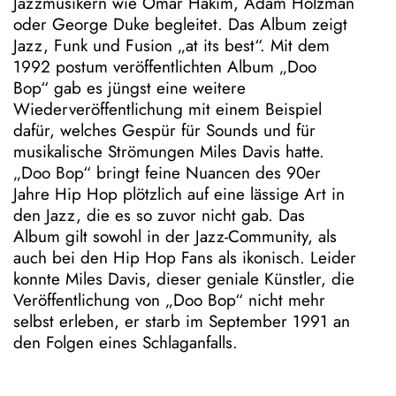
e
Jazzmusikern wie Omar Hakim, Adam Holzman
w
oder George Duke begleitet. Das Album zeigt
s
Jazz, Funk und Fusion „at its best“. Mit dem
l
1992 postum veröffentlichten Album „Doo
e
Bop“ gab es jüngst eine weitere
t
Wiederveröffentlichung mit einem Beispiel
t
dafür, welches Gespür für Sounds und für
e
musikalische Strömungen Miles Davis hatte.
r
„Doo Bop“ bringt feine Nuancen des 90er
Jahre Hip Hop plötzlich auf eine lässige Art in
K
den Jazz, die es so zuvor nicht gab. Das
o
Album gilt sowohl in der Jazz-Community, als
n
auch bei den Hip Hop Fans als ikonisch. Leider
t
konnte Miles Davis, dieser geniale Künstler, die
a
Veröffentlichung von „Doo Bop“ nicht mehr
k
selbst erleben, er starb im September 1991 an
t
den Folgen eines Schlaganfalls.