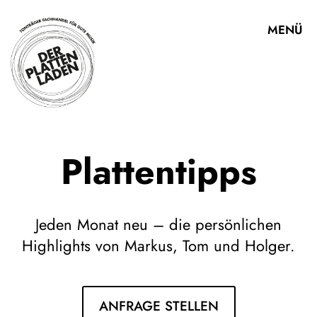
S
MENÜ
C
H
L
I
E
S
S
Plattentipps
E
N
Jeden Monat neu – die persönlichen
Ü
Highlights von Markus, Tom und Holger.
b
e
r
u
ANFRAGE STELLEN