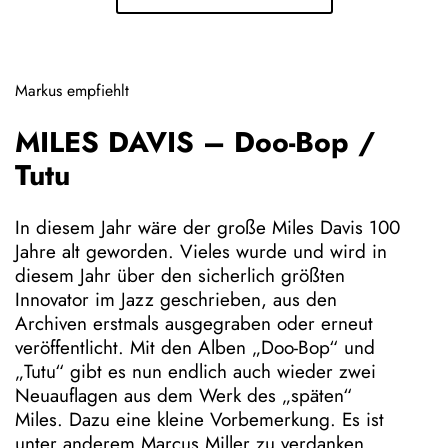
n
s
S
Markus empfiehlt
o
r
MILES DAVIS – Doo-Bop /
t
i
Tutu
m
e
In diesem Jahr wäre der große Miles Davis 100
n
Jahre alt geworden. Vieles wurde und wird in
t
diesem Jahr über den sicherlich größten
Innovator im Jazz geschrieben, aus den
P
Archiven erstmals ausgegraben oder erneut
l
veröffentlicht. Mit den Alben „Doo-Bop“ und
a
„Tutu“ gibt es nun endlich auch wieder zwei
t
Neuauflagen aus dem Werk des „späten“
t
Miles. Dazu eine kleine Vorbemerkung. Es ist
e
unter anderem Marcus Miller zu verdanken,